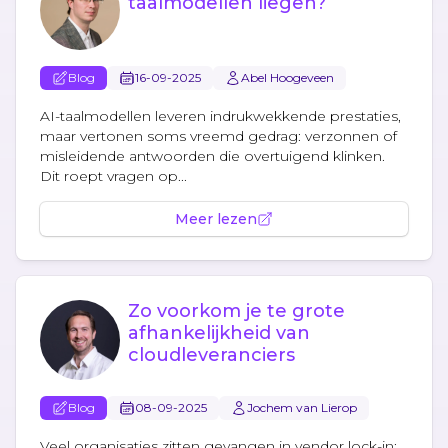
taalmodellen liegen?
Blog
16-09-2025
Abel Hoogeveen
AI-taalmodellen leveren indrukwekkende prestaties,
maar vertonen soms vreemd gedrag: verzonnen of
misleidende antwoorden die overtuigend klinken.
Dit roept vragen op...
Meer lezen
Zo voorkom je te grote
afhankelijkheid van
cloudleveranciers
Blog
08-09-2025
Jochem van Lierop
Veel organisaties zitten gevangen in vendor lock-in: