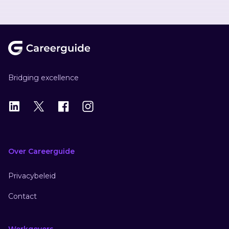
Footer
Bridging excellence
LinkedIn
X
X
Instagram
Over Careerguide
Privacybeleid
Contact
Werkgevers