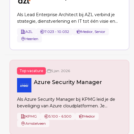
Als Lead Enterprise Architect bij AZL verbind je
strategie, dienstverlening en IT tot één visie en
stuur je de modernisering naar een cloud-based,
AZL
7.023 - 10.032
Medior, Senior
event-driven landschap. Je adviseert CIO/directie,
Heerlen
borgt architectuurgovernance en
professionaliseert de architectuurfunctie.
Top vacature
•
5 jan. 2026
Azure Security Manager
Als Azure Security Manager bij KPMG leid je de
beveiliging van Azure cloudplatformen. Je
ontwerpt en versterkt cloud landing zones,
KPMG
5.100 - 6.500
Medior
implementeert zero-trust en policy-as-code, en
Amstelveen
verbetert identiteitsbeheer in complexe
omgevingen. Jouw impact? Versnelde