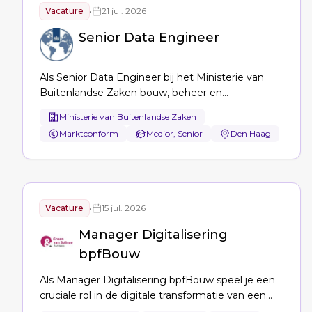
Vacature
•
21 jul. 2026
Senior Data Engineer
Als Senior Data Engineer bij het Ministerie van
Buitenlandse Zaken bouw, beheer en
optimaliseer je Databricks/Azure-datapipelines,
Ministerie van Buitenlandse Zaken
ontwikkel je het enterprise datawarehouse,
Marktconform
Medior, Senior
Den Haag
automatiseer je deployments naar productie en
borg je datagovernance en compliance.
Vacature
•
15 jul. 2026
Manager Digitalisering
bpfBouw
Als Manager Digitalisering bpfBouw speel je een
cruciale rol in de digitale transformatie van een
top 5 pensioenfonds met 750.000 deelnemers. Je