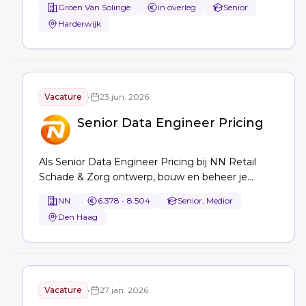
Groen Van Solinge
In overleg
Senior
coördineert digitalisering, IT, en
Harderwijk
informatiebeveiliging, rapporteert aan het Hoofd
Financiën, IT en Risk, en biedt strategisch advies
aan het fondsbestuur.
Vacature
•
23 jun. 2026
Senior Data Engineer Pricing
Als Senior Data Engineer Pricing bij NN Retail
Schade & Zorg ontwerp, bouw en beheer je
robuuste datastromen, datamarts en
NN
6.378 - 8.504
Senior, Medior
datawarehouses (Azure Data Factory, Databricks,
Den Haag
Power BI), borg je datakwaliteit en CI/CD, en lever
je betrouwbare data voor pricing en
productbeslissingen.
Vacature
•
27 jan. 2026