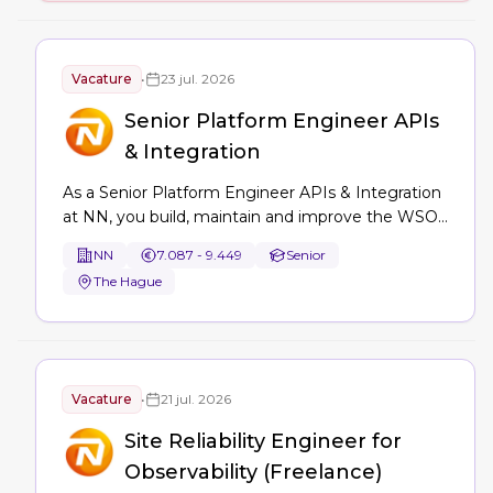
implementatie van beveiligde landingszones en
geautomatiseerde …
Vacature
•
23 jul. 2026
Senior Platform Engineer APIs
& Integration
As a Senior Platform Engineer APIs & Integration
at NN, you build, maintain and improve the WSO2
API platform on Kubernetes/AWS, enabling
NN
7.087 - 9.449
Senior
seamless API lifecycle management,
The Hague
DevOps/GitOps pipelines, reliability and
automation to support microservices and
engineering excellence.
Vacature
•
21 jul. 2026
Site Reliability Engineer for
Observability (Freelance)