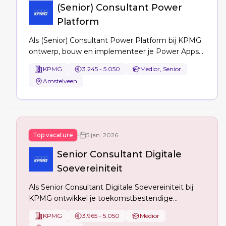
(Senior) Consultant Power
Platform
Als (Senior) Consultant Power Platform bij KPMG
ontwerp, bouw en implementeer je Power Apps-,
Power Automate-, Dataverse- en Power Pages-
KPMG
3.245 - 5.050
Medior, Senior
oplossingen; je analyseert processen, definieert
Amstelveen
datamodellen, verzorgt workshops en begeleidt
livegang en adoptie.
Top vacature
•
5 jan. 2026
Senior Consultant Digitale
Soevereiniteit
Als Senior Consultant Digitale Soevereiniteit bij
KPMG ontwikkel je toekomstbestendige
strategieën voor digitale autonomie. Je analyseert
KPMG
3.965 - 5.050
Medior
afhankelijkheden van technologische leveranciers