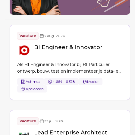
Vacature
•
3 aug. 2026
BI Engineer & Innovator
Als BI Engineer & Innovator bij BI Particulier
ontwerp, bouw, test en implementeer je data- en
BI-oplossingen in Azure/Microsoft Fabric,
Achmea
4.664 - 6.578
Medior
ontwikkel je semantische modellen en
Apeldoorn
dataproducten, en vertaal je BI/AI-innovaties
(Copilot, LLM’s) naar productie.
Vacature
•
27 jul. 2026
Lead Enterprise Architect