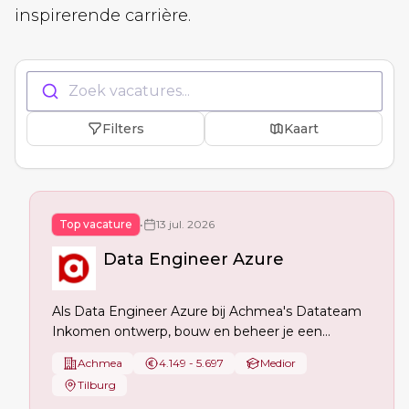
inspirerende carrière.
Zoek vacatures...
Filters
Kaart
Top vacature
•
13 jul. 2026
Data Engineer Azure
Als Data Engineer Azure bij Achmea's Datateam
Inkomen ontwerp, bouw en beheer je een
schaalbaar dataplatform in Microsoft Azure. Je
Achmea
4.149 - 5.697
Medior
maakt data toegankelijk voor analyses en AI,
Tilburg
optimaliseert data-pipelines en ondersteunt de