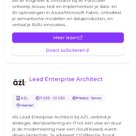
Als BI Engineer & Innovator bij BI Particulier
ontwerp, bouw, test en implementeer je data- en
BI-oplossingen in Azure/Microsoft Fabric, ontwikkel
je semantische modellen en dataproducten, en
vertaal je BI/AI-innovaties...
Meer lezen
Direct solliciteren
Lead Enterprise Architect
AZL
7.023 - 10.032
Medior, Senior
Heerlen
Als Lead Enterprise Architect bij AZL verbind je
strategie, dienstverlening en IT tot één visie en stuur
je de modernisering naar een cloud-based, event-
driven landschap. Je adviseert CIO/directie, borgt