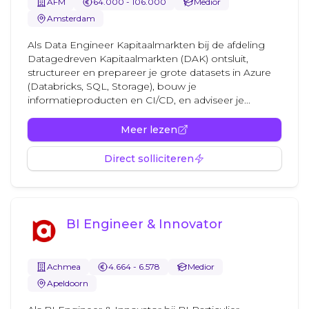
AFM
64.000 - 106.000
Medior
Amsterdam
Als Data Engineer Kapitaalmarkten bij de afdeling
Datagedreven Kapitaalmarkten (DAK) ontsluit,
structureer en prepareer je grote datasets in Azure
(Databricks, SQL, Storage), bouw je
informatieproducten en CI/CD, en adviseer je...
Meer lezen
Direct solliciteren
BI Engineer & Innovator
Achmea
4.664 - 6.578
Medior
Apeldoorn