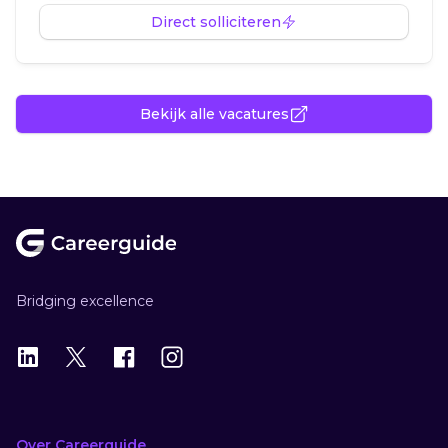
Direct solliciteren
Bekijk alle vacatures
Footer
Bridging excellence
LinkedIn
X
X
Instagram
Over Careerguide