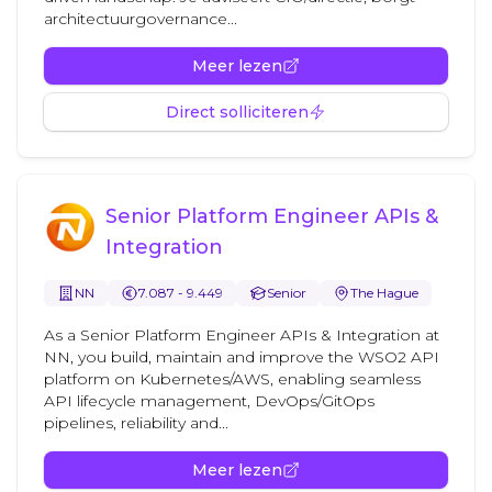
architectuurgovernance...
Meer lezen
Direct solliciteren
Senior Platform Engineer APIs &
Integration
NN
7.087 - 9.449
Senior
The Hague
As a Senior Platform Engineer APIs & Integration at
NN, you build, maintain and improve the WSO2 API
platform on Kubernetes/AWS, enabling seamless
API lifecycle management, DevOps/GitOps
pipelines, reliability and...
Meer lezen