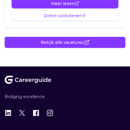
Meer lezen
Direct solliciteren
Bekijk alle vacatures
Footer
Bridging excellence
LinkedIn
X
X
Instagram