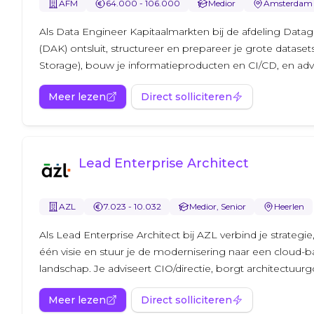
AFM
64.000 - 106.000
Medior
Amsterdam
Als Data Engineer Kapitaalmarkten bij de afdeling Data
(DAK) ontsluit, structureer en prepareer je grote dataset
Storage), bouw je informatieproducten en CI/CD, en advis
Meer lezen
Direct solliciteren
Lead Enterprise Architect
AZL
7.023 - 10.032
Medior, Senior
Heerlen
Als Lead Enterprise Architect bij AZL verbind je strategie
één visie en stuur je de modernisering naar een cloud-b
landschap. Je adviseert CIO/directie, borgt architectuurg
Meer lezen
Direct solliciteren