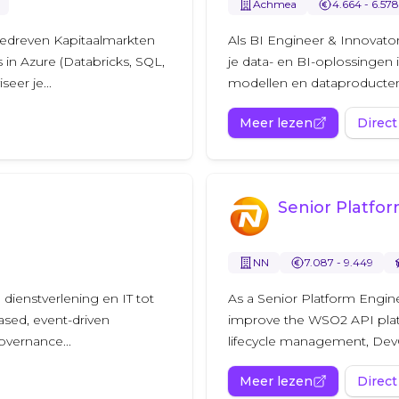
Achmea
4.664 - 6.578
gedreven Kapitaalmarkten
Als BI Engineer & Innovator
s in Azure (Databricks, SQL,
je data- en BI-oplossingen 
eer je...
modellen en dataproducten, e
Meer lezen
Direct
Senior Platfor
NN
7.087 - 9.449
, dienstverlening en IT tot
As a Senior Platform Engine
ased, event-driven
improve the WSO2 API pla
overnance...
lifecycle management, DevOps
Meer lezen
Direct