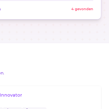
s
4 gevonden
en.
 Innovator