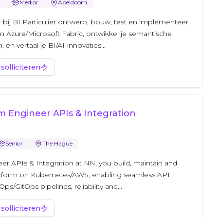
Medior
Apeldoorn
 bij BI Particulier ontwerp, bouw, test en implementeer
in Azure/Microsoft Fabric, ontwikkel je semantische
n vertaal je BI/AI-innovaties...
 solliciteren
m Engineer APIs & Integration
Senior
The Hague
er APIs & Integration at NN, you build, maintain and
tform on Kubernetes/AWS, enabling seamless API
/GitOps pipelines, reliability and...
 solliciteren