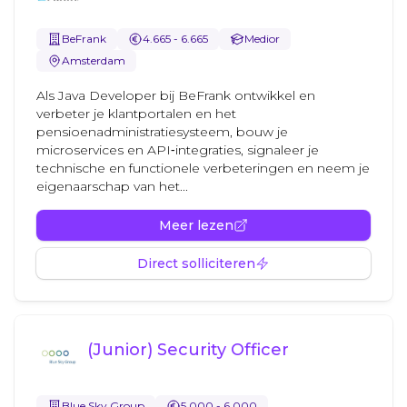
BeFrank
4.665 - 6.665
Medior
Amsterdam
Als Java Developer bij BeFrank ontwikkel en
verbeter je klantportalen en het
pensioenadministratiesysteem, bouw je
microservices en API‑integraties, signaleer je
technische en functionele verbeteringen en neem je
eigenaarschap van het...
Meer lezen
Direct solliciteren
(Junior) Security Officer
Blue Sky Group
5.000 - 6.000