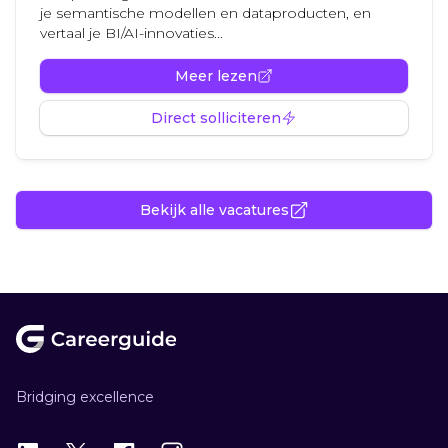
je semantische modellen en dataproducten, en
vertaal je BI/AI-innovaties...
Meer lezen
Direct solliciteren
Bekijk alle vacatures
Footer
Bridging excellence