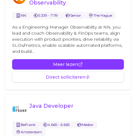
Observability
NN
5.339 - 7.119
Senior
The Hague
As a Engineering Manager Observability at NN, you
lead and coach Observability & FinOps teams, align
execution with product priorities, drive reliability via
SLOs/metrics, enable scalable automated platforms,
and build...
Meer lezen
Direct solliciteren
Java Developer
BeFrank
4.665 - 6.665
Medior
Amsterdam