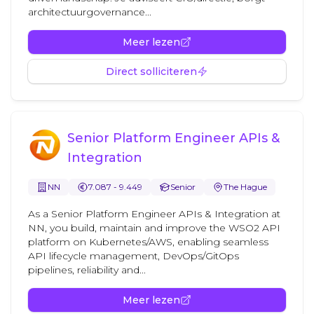
architectuurgovernance...
Meer lezen
Direct solliciteren
Senior Platform Engineer APIs &
Integration
NN
7.087 - 9.449
Senior
The Hague
As a Senior Platform Engineer APIs & Integration at
NN, you build, maintain and improve the WSO2 API
platform on Kubernetes/AWS, enabling seamless
API lifecycle management, DevOps/GitOps
pipelines, reliability and...
Meer lezen