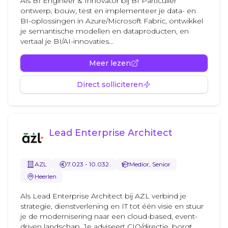
Als BI Engineer & Innovator bij BI Particulier
ontwerp, bouw, test en implementeer je data- en
BI-oplossingen in Azure/Microsoft Fabric, ontwikkel
je semantische modellen en dataproducten, en
vertaal je BI/AI-innovaties...
Meer lezen
Direct solliciteren
Lead Enterprise Architect
AZL
7.023 - 10.032
Medior, Senior
Heerlen
Als Lead Enterprise Architect bij AZL verbind je
strategie, dienstverlening en IT tot één visie en stuur
je de modernisering naar een cloud-based, event-
driven landschap. Je adviseert CIO/directie, borgt