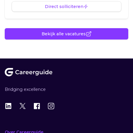
Direct solliciteren
Bekijk alle vacatures
Footer
Bridging excellence
LinkedIn
X
X
Instagram
Over Careerguide