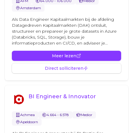
AFM
64.000 - 106.000
Medior
Amsterdam
Als Data Engineer Kapitaalmarkten bij de afdeling
Datagedreven Kapitaalmarkten (DAK) ontsluit,
structureer en prepareer je grote datasets in Azure
(Databricks, SQL, Storage), bouw je
informatieproducten en CI/CD, en adviseer je...
Meer lezen
Direct solliciteren
BI Engineer & Innovator
Achmea
4.664 - 6.578
Medior
Apeldoorn